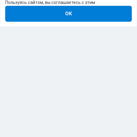
Пользуясь сайтом, вы соглашаетесь с этим
ОК
8-800-555-22-41
Демо Catapulto
Для кого
Тарифы
Информация
О компании
192012, Санкт-Петербург, пр. Обуховской Обороны, 120Б
© Catapulto 2013-
2026