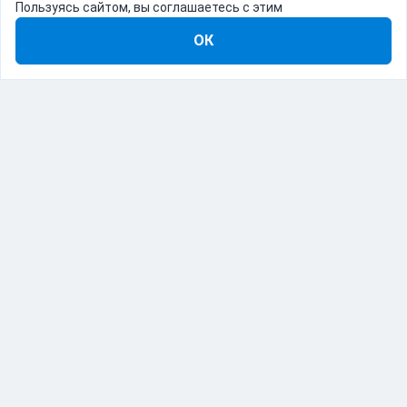
Пользуясь сайтом, вы соглашаетесь с этим
ОК
8-800-555-22-41
Демо Catapulto
Для кого
Тарифы
Информация
О компании
192012, Санкт-Петербург, пр. Обуховской Обороны, 120Б
© Catapulto 2013-
2026