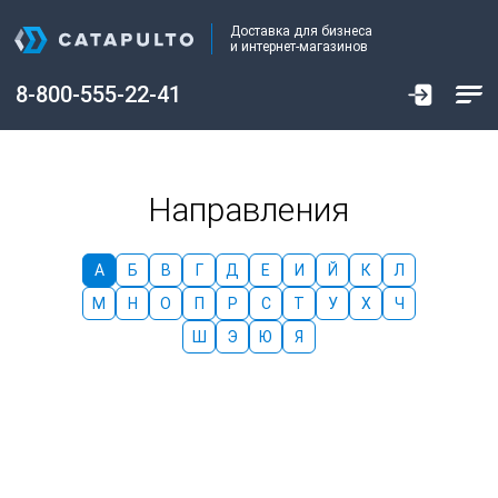
Доставка для бизнеса
и интернет-магазинов
8-800-555-22-41
Направления
А
Б
В
Г
Д
Е
И
Й
К
Л
М
Н
О
П
Р
С
Т
У
Х
Ч
Ш
Э
Ю
Я