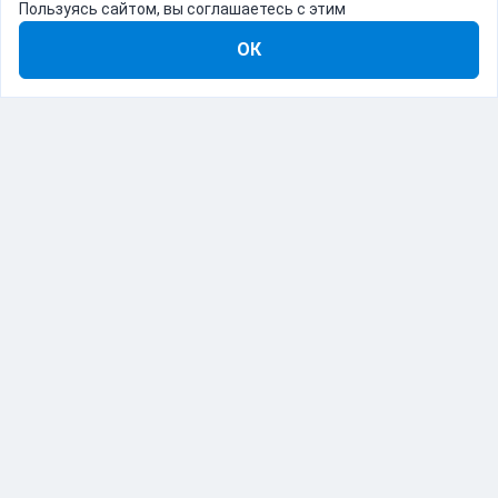
Пользуясь сайтом, вы соглашаетесь с этим
ОК
8-800-555-22-41
Демо Catapulto
Для кого
Тарифы
Информация
О компании
192012, Санкт-Петербург, пр. Обуховской Обороны, 120Б
© Catapulto 2013-
2026