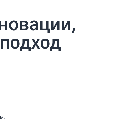
новации,
 подход
м.