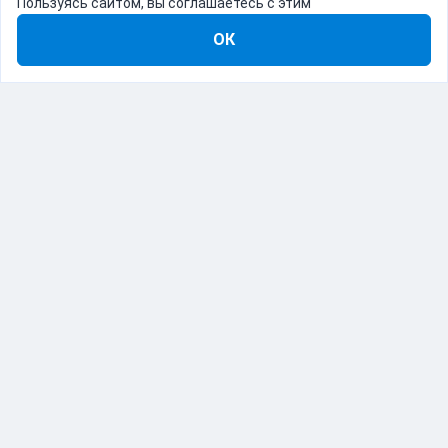
Пользуясь сайтом, вы соглашаетесь с этим
ОК
8-800-555-22-41
Демо Catapulto
Для кого
Тарифы
Информация
О компании
192012, Санкт-Петербург, пр. Обуховской Обороны, 120Б
© Catapulto 2013-
2026