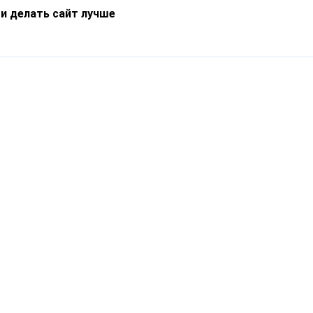
 и делать сайт лучше
Информация
О компании
Новости
Что такое Catapulto
Частые вопросы
Службы доставки
Реферальная программа
Нам доверяют
Публичная оферта
Кейсы
Политика обработки
Блог
персональных данных
Контакты
т-Петербург, пр. Обуховской Обороны, 120Б