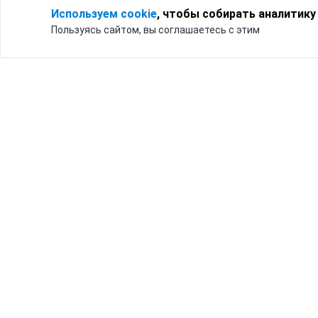
Используем cookie
, чтобы собирать аналитику
Пользуясь сайтом, вы соглашаетесь с этим
Для кого
Тарифы
Бизнесу
Доставка по России
Частным лицам
Интернет-магазинам
Доставка для бизнеса
192012, Санк
и интернет-магазинов