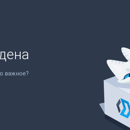
йдена
то важное?