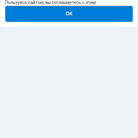
Пользуясь сайтом, вы соглашаетесь с этим
ОК
8-800-555-22-41
Демо Catapulto
Для кого
Тарифы
Информация
О компании
192012, Санкт-Петербург, пр. Обуховской Обороны, 120Б
© Catapulto 2013-
2026