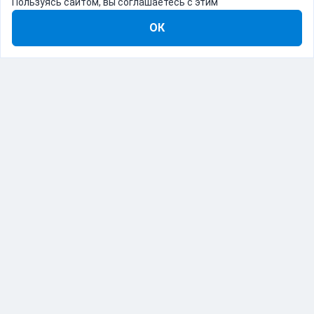
Пользуясь сайтом, вы соглашаетесь с этим
ОК
8-800-555-22-41
Демо Catapulto
Для кого
Тарифы
Информация
О компании
192012, Санкт-Петербург, пр. Обуховской Обороны, 120Б
© Catapulto 2013-
2026