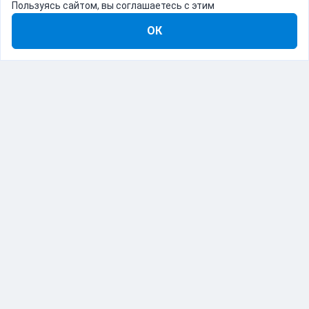
Пользуясь сайтом, вы соглашаетесь с этим
ОК
8-800-555-22-41
Демо Catapulto
Для кого
Тарифы
Информация
О компании
192012, Санкт-Петербург, пр. Обуховской Обороны, 120Б
© Catapulto 2013-
2026