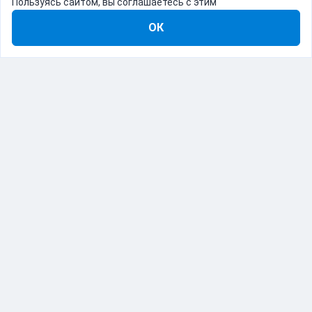
Пользуясь сайтом, вы соглашаетесь с этим
ОК
8-800-555-22-41
Демо Catapulto
Для кого
Тарифы
Информация
О компании
192012, Санкт-Петербург, пр. Обуховской Обороны, 120Б
© Catapulto 2013-
2026