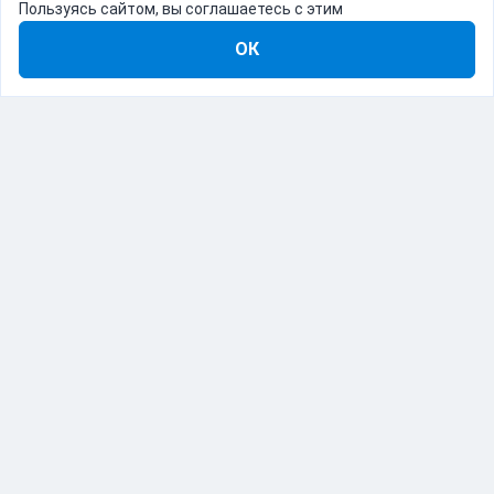
Пользуясь сайтом, вы соглашаетесь с этим
ОК
8-800-555-22-41
Демо Catapulto
Для кого
Тарифы
Информация
О компании
192012, Санкт-Петербург, пр. Обуховской Обороны, 120Б
© Catapulto 2013-
2026