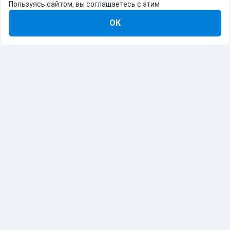
Пользуясь сайтом, вы соглашаетесь с этим
ОК
8-800-555-22-41
Демо Catapulto
Для кого
Тарифы
Информация
О компании
192012, Санкт-Петербург, пр. Обуховской Обороны, 120Б
© Catapulto 2013-
2026