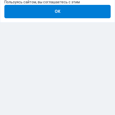
Пользуясь сайтом, вы соглашаетесь с этим
ОК
8-800-555-22-41
Демо Catapulto
Для кого
Тарифы
Информация
О компании
192012, Санкт-Петербург, пр. Обуховской Обороны, 120Б
© Catapulto 2013-
2026