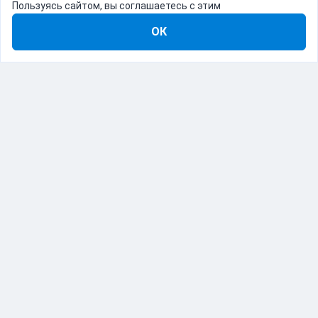
Пользуясь сайтом, вы соглашаетесь с этим
ОК
8-800-555-22-41
Демо Catapulto
Для кого
Тарифы
Информация
О компании
192012, Санкт-Петербург, пр. Обуховской Обороны, 120Б
© Catapulto 2013-
2026