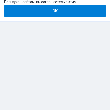
Пользуясь сайтом, вы соглашаетесь с этим
ОК
8-800-555-22-41
Демо Catapulto
Для кого
Тарифы
Информация
О компании
192012, Санкт-Петербург, пр. Обуховской Обороны, 120Б
© Catapulto 2013-
2026