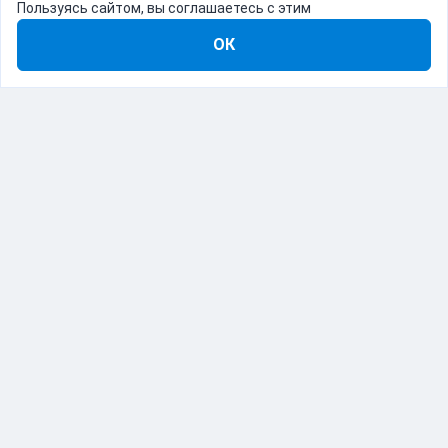
Пользуясь сайтом, вы соглашаетесь с этим
ОК
8-800-555-22-41
Демо Catapulto
Для кого
Тарифы
Информация
О компании
192012, Санкт-Петербург, пр. Обуховской Обороны, 120Б
© Catapulto 2013-
2026