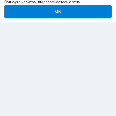
Пользуясь сайтом, вы соглашаетесь с этим
ОК
8-800-555-22-41
Демо Catapulto
Для кого
Тарифы
Информация
О компании
192012, Санкт-Петербург, пр. Обуховской Обороны, 120Б
© Catapulto 2013-
2026