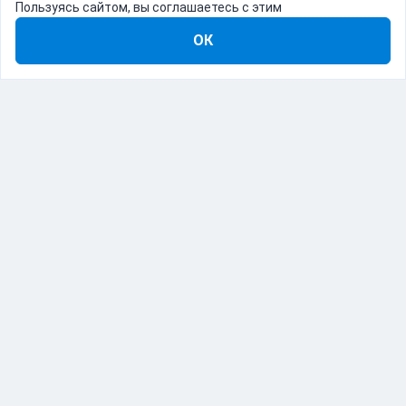
Пользуясь сайтом, вы соглашаетесь с этим
ОК
8-800-555-22-41
Демо Catapulto
Для кого
Тарифы
Информация
О компании
192012, Санкт-Петербург, пр. Обуховской Обороны, 120Б
© Catapulto 2013-
2026