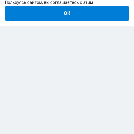
Пользуясь сайтом, вы соглашаетесь с этим
ОК
8-800-555-22-41
Демо Catapulto
Для кого
Тарифы
Информация
О компании
192012, Санкт-Петербург, пр. Обуховской Обороны, 120Б
© Catapulto 2013-
2026