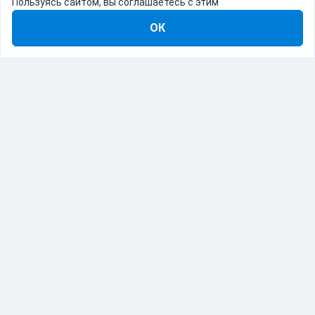
Пользуясь сайтом, вы соглашаетесь с этим
ОК
8-800-555-22-41
Демо Catapulto
Для кого
Тарифы
Информация
О компании
192012, Санкт-Петербург, пр. Обуховской Обороны, 120Б
© Catapulto 2013-
2026