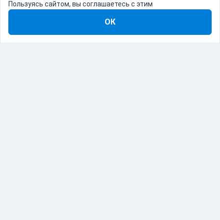
Пользуясь сайтом, вы соглашаетесь с этим
ОК
8-800-555-22-41
Демо Catapulto
Для кого
Тарифы
Информация
О компании
192012, Санкт-Петербург, пр. Обуховской Обороны, 120Б
© Catapulto 2013-
2026