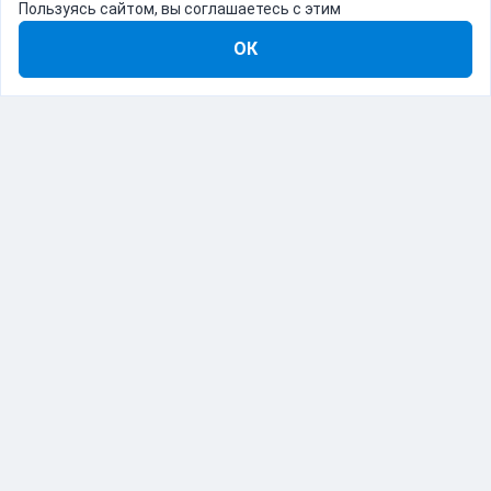
Пользуясь сайтом, вы соглашаетесь с этим
ОК
8-800-555-22-41
Демо Catapulto
Для кого
Тарифы
Информация
О компании
192012, Санкт-Петербург, пр. Обуховской Обороны, 120Б
© Catapulto 2013-
2026