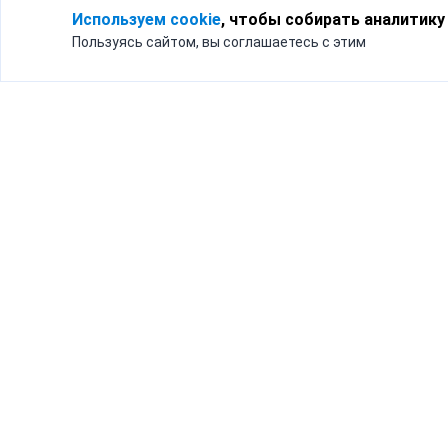
Используем cookie
, чтобы собирать аналитику
Пользуясь сайтом, вы соглашаетесь с этим
Для кого
Тарифы
Бизнесу
Доставка по России
Частным лицам
Интернет-магазинам
Доставка для бизнеса
192012, Санк
и интернет-магазинов