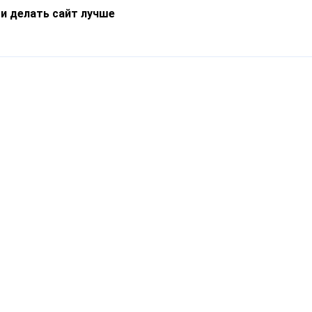
 и делать сайт лучше
Информация
О компании
Новости
Что такое Catapulto
Частые вопросы
Службы доставки
Реферальная программа
Нам доверяют
Публичная оферта
Кейсы
Политика обработки
Блог
персональных данных
Контакты
т-Петербург, пр. Обуховской Обороны, 120Б