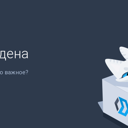
йдена
то важное?