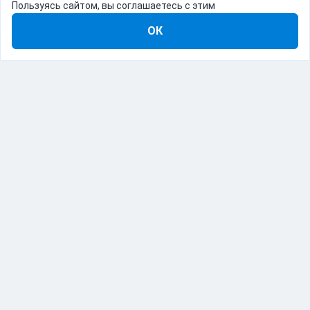
Пользуясь сайтом, вы соглашаетесь с этим
ОК
8-800-555-22-41
Демо Catapulto
Для кого
Тарифы
Информация
О компании
192012, Санкт-Петербург, пр. Обуховской Обороны, 120Б
© Catapulto 2013-
2026