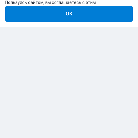
Пользуясь сайтом, вы соглашаетесь с этим
ОК
8-800-555-22-41
Демо Catapulto
Для кого
Тарифы
Информация
О компании
192012, Санкт-Петербург, пр. Обуховской Обороны, 120Б
© Catapulto 2013-
2026