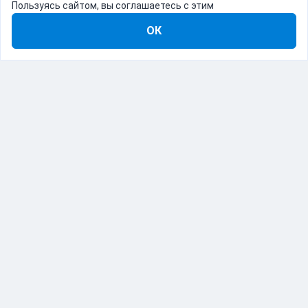
Пользуясь сайтом, вы соглашаетесь с этим
ОК
8-800-555-22-41
Демо Catapulto
Для кого
Тарифы
Информация
О компании
192012, Санкт-Петербург, пр. Обуховской Обороны, 120Б
© Catapulto 2013-
2026