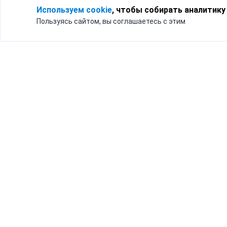
Используем cookie
, чтобы собирать аналитику
Пользуясь сайтом, вы соглашаетесь с этим
Для кого
Тарифы
Бизнесу
Доставка по России
Частным лицам
Интернет-магазинам
Доставка для бизнеса
192012, Санк
и интернет-магазинов