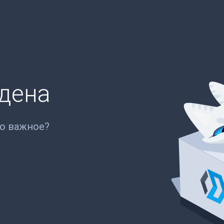
йдена
то важное?