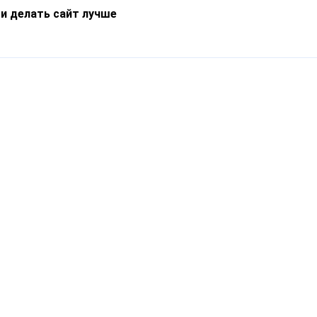
 и делать сайт лучше
Информация
О компании
Новости
Что такое Catapulto
Частые вопросы
Службы доставки
Реферальная программа
Нам доверяют
Публичная оферта
Кейсы
Политика обработки
Блог
персональных данных
Контакты
т-Петербург, пр. Обуховской Обороны, 120Б