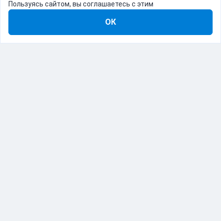
Пользуясь сайтом, вы соглашаетесь с этим
ОК
8-800-555-22-41
Демо Catapulto
Для кого
Тарифы
Информация
О компании
192012, Санкт-Петербург, пр. Обуховской Обороны, 120Б
© Catapulto 2013-
2026