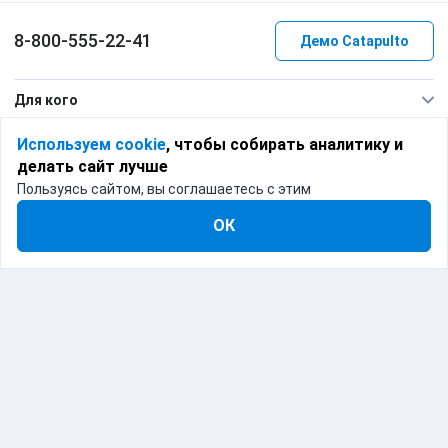
8-800-555-22-41
Демо Catapulto
Для кого
Тарифы
Используем cookie
, чтобы собирать аналитику и
делать сайт лучше
Информация
Пользуясь сайтом, вы соглашаетесь с этим
О компании
ОК
192012, Санкт-Петербург, пр. Обуховской Обороны, 120Б
© Catapulto 2013-
2026