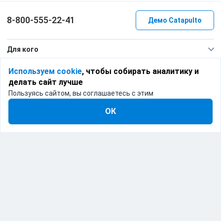
8-800-555-22-41
Демо Catapulto
Для кого
Тарифы
Используем cookie
, чтобы собирать аналитику и
делать сайт лучше
Информация
Пользуясь сайтом, вы соглашаетесь с этим
О компании
ОК
192012, Санкт-Петербург, пр. Обуховской Обороны, 120Б
© Catapulto 2013-
2026