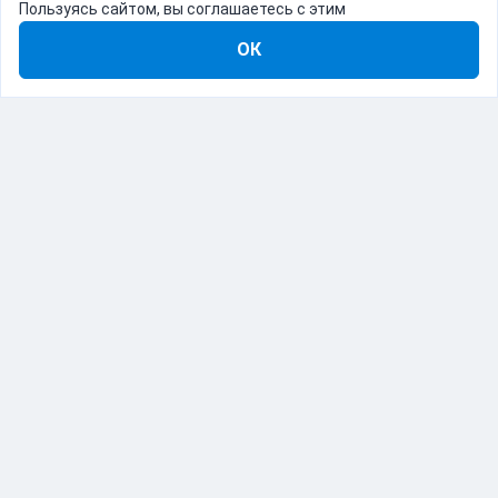
Пользуясь сайтом, вы соглашаетесь с этим
ОК
8-800-555-22-41
Демо Catapulto
Для кого
Тарифы
Информация
О компании
192012, Санкт-Петербург, пр. Обуховской Обороны, 120Б
© Catapulto 2013-
2026