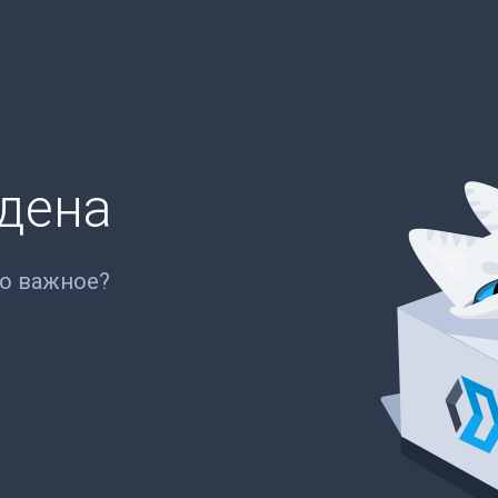
йдена
то важное?