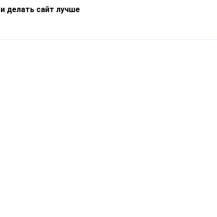
 и делать сайт лучше
Информация
О компании
Новости
Что такое Catapulto
Частые вопросы
Службы доставки
Реферальная программа
Нам доверяют
Публичная оферта
Кейсы
Политика обработки
Блог
персональных данных
Контакты
т-Петербург, пр. Обуховской Обороны, 120Б