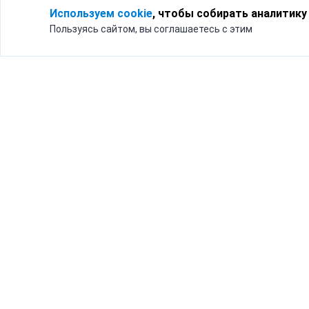
Используем cookie
, чтобы собирать аналитику
Пользуясь сайтом, вы соглашаетесь с этим
Для кого
Тарифы
Бизнесу
Доставка по России
Частным лицам
Интернет-магазинам
Доставка для бизнеса
192012, Санк
и интернет-магазинов