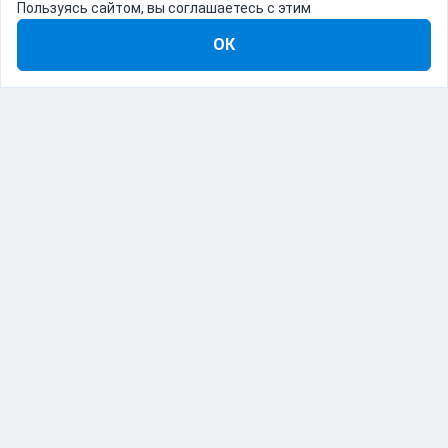
Пользуясь сайтом, вы соглашаетесь с этим
ОК
8-800-555-22-41
Демо Catapulto
Для кого
Тарифы
Информация
О компании
192012, Санкт-Петербург, пр. Обуховской Обороны, 120Б
© Catapulto 2013-
2026