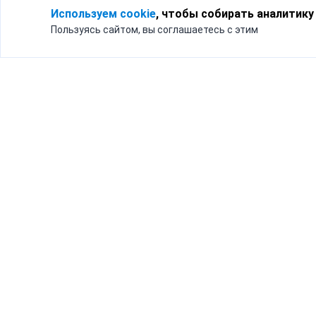
Используем cookie
, чтобы собирать аналитику
Пользуясь сайтом, вы соглашаетесь с этим
Для кого
Тарифы
Бизнесу
Доставка по России
Частным лицам
Интернет-магазинам
Доставка для бизнеса
192012, Санк
и интернет-магазинов