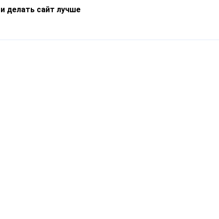
 и делать сайт лучше
Информация
О компании
Новости
Что такое Catapulto
Частые вопросы
Службы доставки
Реферальная программа
Нам доверяют
Публичная оферта
Кейсы
Политика обработки
Блог
персональных данных
Контакты
т-Петербург, пр. Обуховской Обороны, 120Б