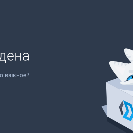
йдена
то важное?