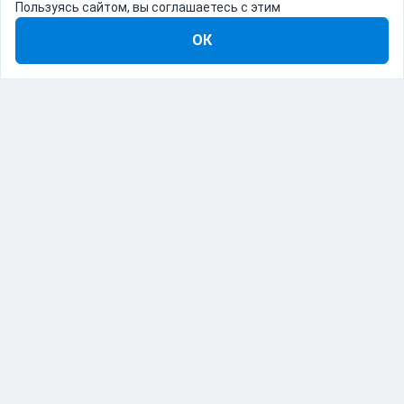
Пользуясь сайтом, вы соглашаетесь с этим
ОК
8-800-555-22-41
Демо Catapulto
Для кого
Тарифы
Информация
О компании
192012, Санкт-Петербург, пр. Обуховской Обороны, 120Б
© Catapulto 2013-
2026