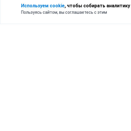
Используем cookie
, чтобы собирать аналитику
Пользуясь сайтом, вы соглашаетесь с этим
Для кого
Тарифы
Бизнесу
Доставка по России
Частным лицам
Интернет-магазинам
Доставка для бизнеса
192012, Санк
и интернет-магазинов