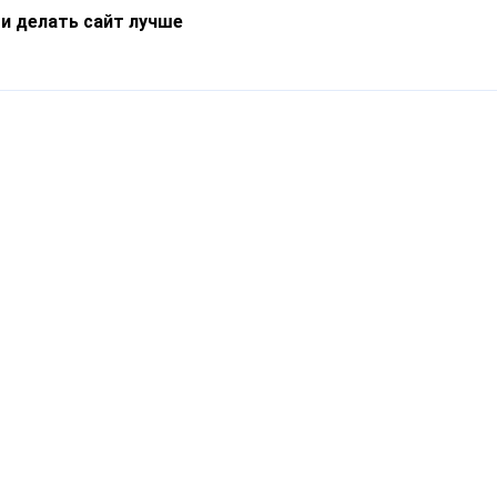
 и делать сайт лучше
Информация
О компании
Новости
Что такое Catapulto
Частые вопросы
Службы доставки
Реферальная программа
Нам доверяют
Публичная оферта
Кейсы
Политика обработки
Блог
персональных данных
Контакты
т-Петербург, пр. Обуховской Обороны, 120Б