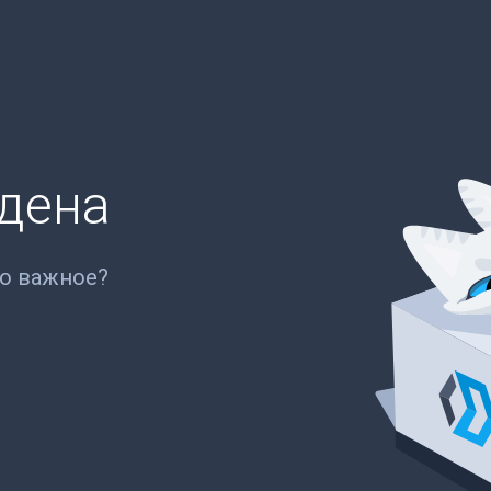
йдена
то важное?