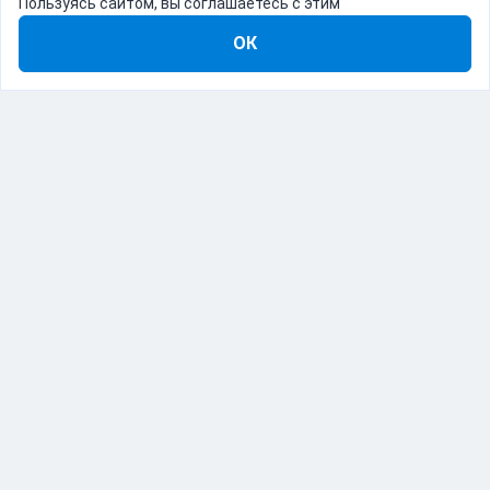
Пользуясь сайтом, вы соглашаетесь с этим
ОК
8-800-555-22-41
Демо Catapulto
Для кого
Тарифы
Информация
О компании
192012, Санкт-Петербург, пр. Обуховской Обороны, 120Б
© Catapulto 2013-
2026