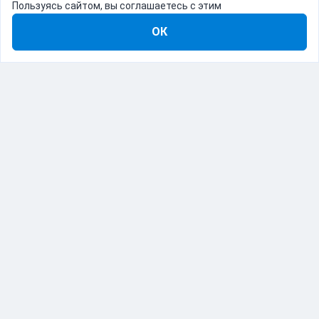
Пользуясь сайтом, вы соглашаетесь с этим
ОК
8-800-555-22-41
Демо Catapulto
Для кого
Тарифы
Информация
О компании
192012, Санкт-Петербург, пр. Обуховской Обороны, 120Б
© Catapulto 2013-
2026