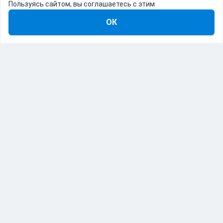
Пользуясь сайтом, вы соглашаетесь с этим
ОК
8-800-555-22-41
Демо Catapulto
Для кого
Тарифы
Информация
О компании
192012, Санкт-Петербург, пр. Обуховской Обороны, 120Б
© Catapulto 2013-
2026