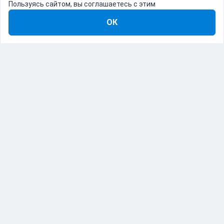
Пользуясь сайтом, вы соглашаетесь с этим
ОК
8-800-555-22-41
Демо Catapulto
Для кого
Тарифы
Информация
О компании
192012, Санкт-Петербург, пр. Обуховской Обороны, 120Б
© Catapulto 2013-
2026