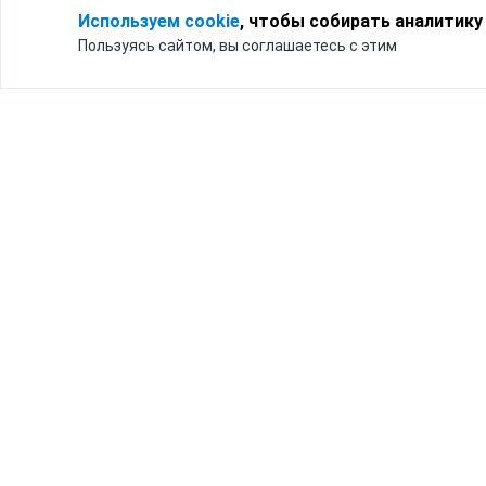
Используем cookie
, чтобы собирать аналитику
Пользуясь сайтом, вы соглашаетесь с этим
Для кого
Тарифы
Бизнесу
Доставка по России
Частным лицам
Интернет-магазинам
Доставка для бизнеса
192012, Санк
и интернет-магазинов