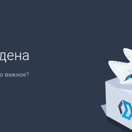
йдена
то важное?