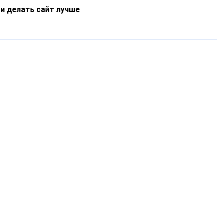
 и делать сайт лучше
Информация
О компании
Новости
Что такое Catapulto
Частые вопросы
Службы доставки
Реферальная программа
Нам доверяют
Публичная оферта
Кейсы
Политика обработки
Блог
персональных данных
Контакты
т-Петербург, пр. Обуховской Обороны, 120Б