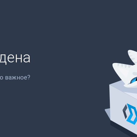
йдена
то важное?