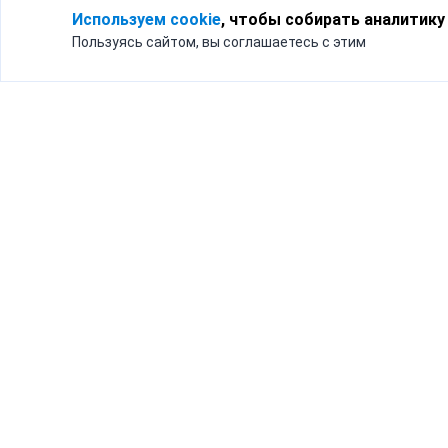
Используем cookie
, чтобы собирать аналитику
Пользуясь сайтом, вы соглашаетесь с этим
Для кого
Тарифы
Бизнесу
Доставка по России
Частным лицам
Интернет-магазинам
Доставка для бизнеса
192012, Санк
и интернет-магазинов