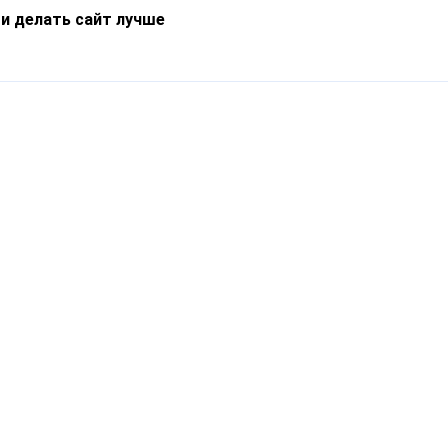
 и делать сайт лучше
Информация
О компании
Новости
Что такое Catapulto
Частые вопросы
Службы доставки
Реферальная программа
Нам доверяют
Публичная оферта
Кейсы
Политика обработки
Блог
персональных данных
Контакты
т-Петербург, пр. Обуховской Обороны, 120Б