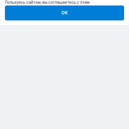
Пользуясь сайтом, вы соглашаетесь с этим
ОК
8-800-555-22-41
Демо Catapulto
Для кого
Тарифы
Информация
О компании
192012, Санкт-Петербург, пр. Обуховской Обороны, 120Б
© Catapulto 2013-
2026