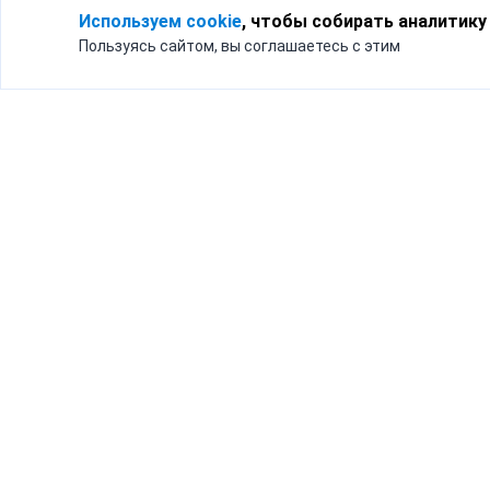
Используем cookie
, чтобы собирать аналитику
Пользуясь сайтом, вы соглашаетесь с этим
Для кого
Тарифы
Бизнесу
Доставка по России
Частным лицам
Интернет-магазинам
Доставка для бизнеса
192012, Санк
и интернет-магазинов