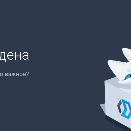
йдена
то важное?