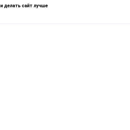
 и делать сайт лучше
Информация
О компании
Новости
Что такое Catapulto
Частые вопросы
Службы доставки
Реферальная программа
Нам доверяют
Публичная оферта
Кейсы
Политика обработки
Блог
персональных данных
Контакты
т-Петербург, пр. Обуховской Обороны, 120Б