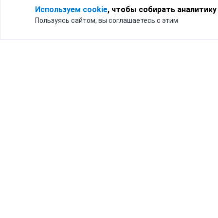
Используем cookie
, чтобы собирать аналитику
Пользуясь сайтом, вы соглашаетесь с этим
Для кого
Тарифы
Бизнесу
Доставка по России
Частным лицам
Интернет-магазинам
Доставка для бизнеса
192012, Санк
и интернет-магазинов