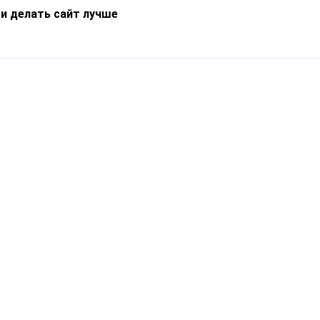
 и делать сайт лучше
Информация
О компании
Новости
Что такое Catapulto
Частые вопросы
Службы доставки
Реферальная программа
Нам доверяют
Публичная оферта
Кейсы
Политика обработки
Блог
персональных данных
Контакты
т-Петербург, пр. Обуховской Обороны, 120Б