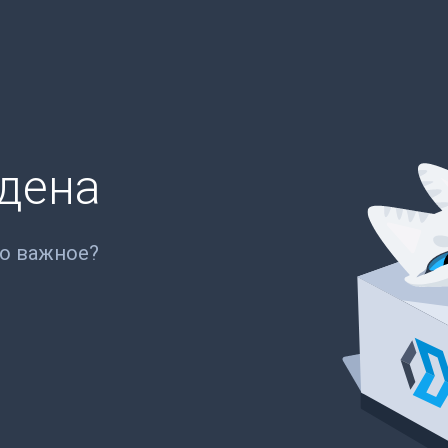
йдена
то важное?