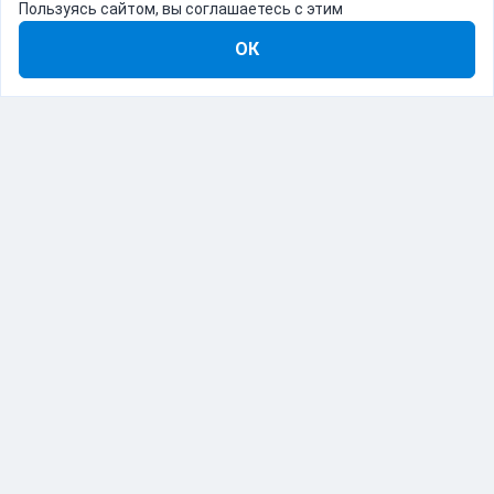
Пользуясь сайтом, вы соглашаетесь с этим
ОК
8-800-555-22-41
Демо Catapulto
Для кого
Тарифы
Информация
О компании
192012, Санкт-Петербург, пр. Обуховской Обороны, 120Б
© Catapulto 2013-
2026