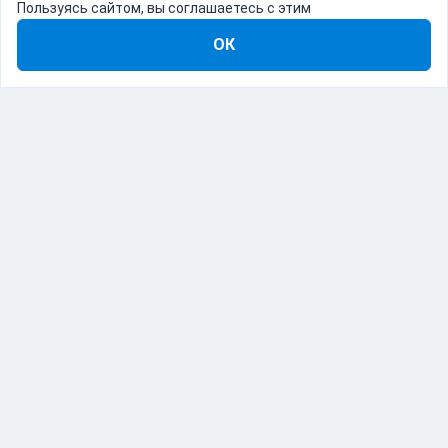
Пользуясь сайтом, вы соглашаетесь с этим
ОК
8-800-555-22-41
Демо Catapulto
Для кого
Тарифы
Информация
О компании
192012, Санкт-Петербург, пр. Обуховской Обороны, 120Б
© Catapulto 2013-
2026