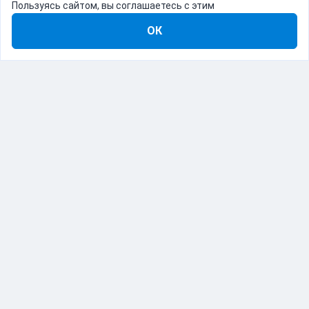
Пользуясь сайтом, вы соглашаетесь с этим
ОК
8-800-555-22-41
Демо Catapulto
Для кого
Тарифы
Информация
О компании
192012, Санкт-Петербург, пр. Обуховской Обороны, 120Б
© Catapulto 2013-
2026