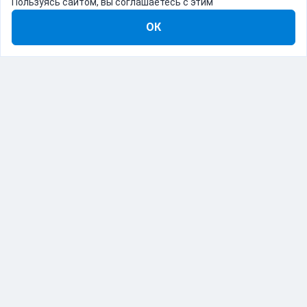
Пользуясь сайтом, вы соглашаетесь с этим
ОК
8-800-555-22-41
Демо Catapulto
Для кого
Тарифы
Информация
О компании
192012, Санкт-Петербург, пр. Обуховской Обороны, 120Б
© Catapulto 2013-
2026